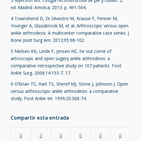
3
Myerson MS. Cirugía reconstructiva de pie y tobillo. 2.ª
ed. Madrid: Amolca; 2013. p. 491-504.
4
Townshend D, Di Silvestro M, Krause F, Penner M,
Younger A, Glazabrook M, et al. Arthroscopic versus open
ankle arthrodesis: A multicenter comparative case series. J
Bone Joint Surg Am. 2013;95:98-102.
5
Nielsen KK, Linde F, Jensen NC. he out come of
artroscopic and open sugery ankle arthrodesis: a
comparative retrospective study on 107 patients. Foot
Ankle Surg. 2008;14:153-7. 17.
6
O’Brian TS, Hart TS, Sheref MJ, Stone J, Johnson J. Open
versus arthroscopic ankle arthrodesis: a comparative
study. Foot Ankle Int. 1999;20:368-74.
Compartir esta entrada